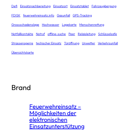
Defi
Einsatznachbereitung
Einsatzort
Einsatztablet
Fahrzeugbergung
FDISK
feuerwehreinsatz.info
Gasunfall
GPS-Tracking
Grossschadenslage
Hochwasser
Lagekarte
Menschenrettung
Notfallkontakte
Notruf
offline-suche
Peer
Relaisleitung
Schlüsselsafe
Strassensperre
techischer Einsatz
Türöffnung
Unwetter
Verkehrsunfall
Übersichtskarte
Brand
Feuerwehreinsatz –
Möglichkeiten der
elektronischen
Einsatzunterstützung